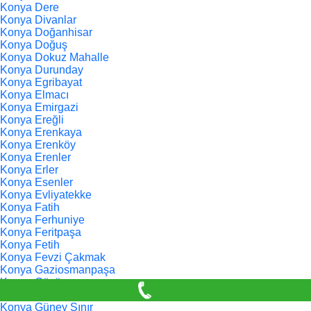
Konya Dere
Konya Divanlar
Konya Doğanhisar
Konya Doğuş
Konya Dokuz Mahalle
Konya Durunday
Konya Egribayat
Konya Elmacı
Konya Emirgazi
Konya Ereğli
Konya Erenkaya
Konya Erenköy
Konya Erenler
Konya Erler
Konya Esenler
Konya Evliyatekke
Konya Fatih
Konya Ferhuniye
Konya Feritpaşa
Konya Fetih
Konya Fevzi Çakmak
Konya Gaziosmanpaşa
Konya Göçü
Konya Gödene
Konya Güney Sınır