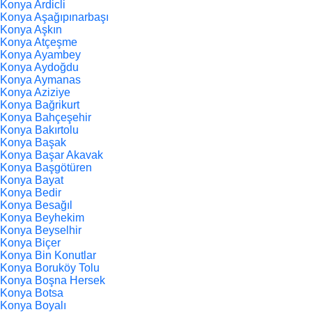
Konya Ardicli
Konya Aşağıpınarbaşı
Konya Aşkın
Konya Atçeşme
Konya Ayambey
Konya Aydoğdu
Konya Aymanas
Konya Aziziye
Konya Bağrikurt
Konya Bahçeşehir
Konya Bakırtolu
Konya Başak
Konya Başar Akavak
Konya Başgötüren
Konya Bayat
Konya Bedir
Konya Besağıl
Konya Beyhekim
Konya Beyselhir
Konya Biçer
Konya Bin Konutlar
Konya Boruköy Tolu
Konya Boşna Hersek
Konya Botsa
Konya Boyalı