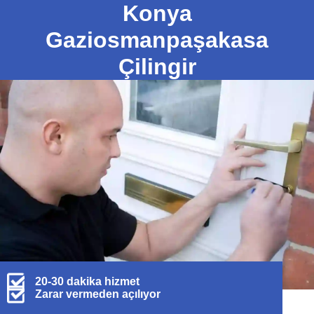
Konya
Gaziosmanpaşakasa
Çilingir
20-30 dakika hizmet
Zarar vermeden açılıyor