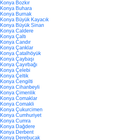
Konya Bozkır
Konya Buhara
Konya Burnak
Konya Büyük Kayacık
Konya Büyük Sinan
Konya Caldere
Konya Çaltı
Konya Candır
Konya Çarıklar
Konya Çatalhöyük
Konya Çaybaşı
Konya Çayırbağı
Konya Çelebi
Konya Çeltik
Konya Cengilti
Konya Cihanbeyli
Konya Çimenlik
Konya Comaklar
Konya Comakli
Konya Çukurcimen
Konya Cumhuriyet
Konya Cumra
Konya Dağdere
Konya Derbent
Konya Derebucak